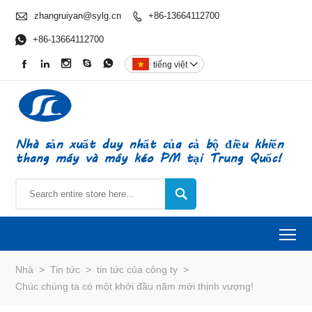

zhangruiyan@sylg.cn
+86-13664112700


+86-13664112700





tiếng việt

Nhà sản xuất duy nhất của cả bộ điều khiển
thang máy và máy kéo PM tại Trung Quốc!

To
Nhà
>
Tin tức
>
tin tức của công ty
>
Chúc chúng ta có một khởi đầu năm mới thịnh vượng!