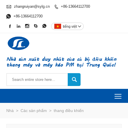

zhangruiyan@sylg.cn
+86-13664112700


+86-13664112700





tiếng việt

Nhà sản xuất duy nhất của cả bộ điều khiển
thang máy và máy kéo PM tại Trung Quốc!

To
Nhà
>
Các sản phẩm
>
thang điều khiển