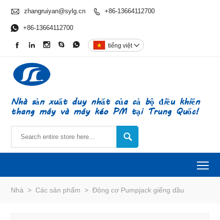

zhangruiyan@sylg.cn
+86-13664112700


+86-13664112700





tiếng việt

Nhà sản xuất duy nhất của cả bộ điều khiển
thang máy và máy kéo PM tại Trung Quốc!

To
Nhà
>
Các sản phẩm
>
Động cơ Pumpjack giếng dầu