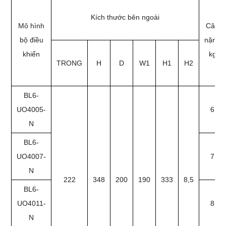
Kích thước bên ngoài
Mô hình
Cân
bộ điều
nặng
khiển
kg
TRONG
H
D
W1
H1
H2
BL6-
UO4005-
6
N
BL6-
UO4007-
7
N
222
348
200
190
333
8,5
BL6-
UO4011-
8
N