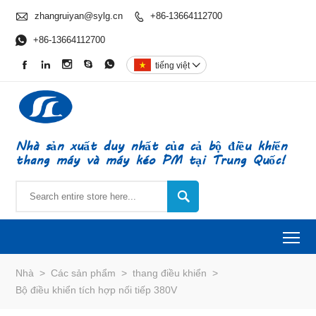

zhangruiyan@sylg.cn
+86-13664112700


+86-13664112700





tiếng việt

Nhà sản xuất duy nhất của cả bộ điều khiển
thang máy và máy kéo PM tại Trung Quốc!

To
Nhà
>
Các sản phẩm
>
thang điều khiển
>
Bộ điều khiển tích hợp nối tiếp 380V