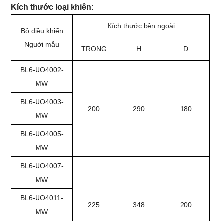
Kích thước loại khiên:
Kích thước bên ngoài
Bộ điều khiển
Người mẫu
TRONG
H
D
BL6-UO4002-
MW
BL6-UO4003-
200
290
180
MW
BL6-UO4005-
MW
BL6-UO4007-
MW
BL6-UO4011-
225
348
200
MW