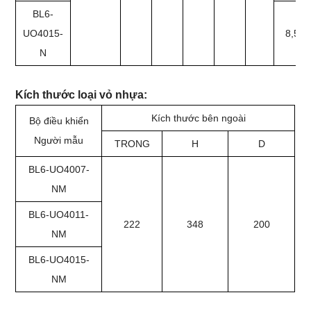
BL6-
UO4015-
8,5
N
Kích thước loại vỏ nhựa:
Kích thước bên ngoài
Bộ điều khiển
Người mẫu
TRONG
H
D
BL6-UO4007-
NM
BL6-UO4011-
222
348
200
NM
BL6-UO4015-
NM