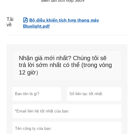
Biến tần tích hợp 380V
Tải

Bộ điều khiển tích hợp thang máy
về
Bluelight.pdf
Nhận giá mới nhất? Chúng tôi sẽ
trả lời sớm nhất có thể (trong vòng
12 giờ）