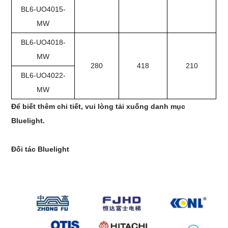
BL6-UO4015-
MW
BL6-UO4018-
MW
280
418
210
BL6-UO4022-
MW
Để biết thêm chi tiết, vui lòng tải xuống danh mục
Bluelight.
Đối tác Bluelight