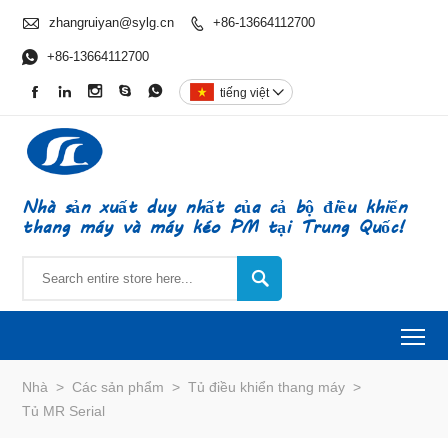

zhangruiyan@sylg.cn
+86-13664112700


+86-13664112700





tiếng việt

Nhà sản xuất duy nhất của cả bộ điều khiển
thang máy và máy kéo PM tại Trung Quốc!

To
Nhà
>
Các sản phẩm
>
Tủ điều khiển thang máy
>
Tủ MR Serial