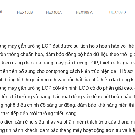
g
ng máy gắn tường LOP đạt được sự tích hợp hoàn hảo với hệ t
yền thông chuẩn hóa, đảm bảo đồng bộ hóa dữ liệu theo thời gi
 kiểu dáng đẹp của
thang máy gắn tường LOP
, thiết kế tối giả
tiên tiến bổ sung cho cont
phong cách kiến ​​trúc hiện đại. Hồ 
h bóng tích hợp liền mạch vào nội thất tòa nhà hiện đại trong kh
ang máy gắn tường LOP có
Màn hình LCD có độ phân giải cao, 
 tên chỉ hướng và trạng thái hoạt động với độ rõ nét hoàn hảo.
g nghệ điều chỉnh độ sáng tự động, đảm bảo khả năng hiển thị 
i trực tiếp đến môi trường thiếu sáng.
o diện cảm ứng siêu nhạy và phần mềm thích ứng của
thang m
ng tin hành khách, đảm bảo thang máy hoạt động trơn tru và hi