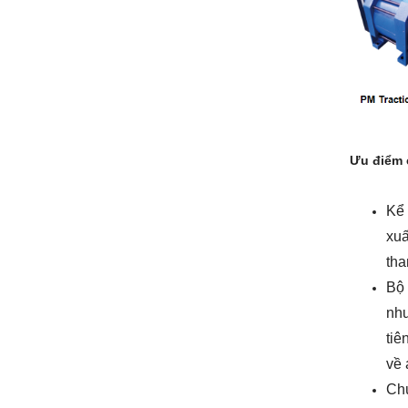
Ưu điểm 
Kể 
xuấ
th
Bộ 
nhu
tiê
về 
Chú