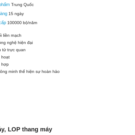
 phẩm
Trung Quốc
 hàng
15 ngày
 cấp
100000 bộ/năm
ối liền mạch
ông nghệ hiện đại
n tử trực quan
h hoạt
h hợp
ông minh thể hiện sự hoàn hảo
áy, LOP thang máy