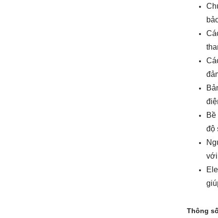
Chứ
bảo
Các
tha
Cá
đảm
Bản
điệ
Bề 
độ 
Ngư
với
Ele
giú
Thông số