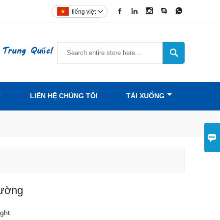





tiếng việt

 Trung Quốc!

R
LIÊN HỆ CHÚNG TÔI
TẢI XUỐNG

tường
ight