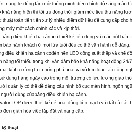
c năng tự động làm mờ thông minh điều chỉnh độ sáng màn hì
 khả năng hiển thị tối ưu đồng thời giảm mức tiêu thụ năng lượ
 thuật toán tiên tiến xử lý nhiều điểm dữ liệu để cung cấp cho 
ng máy một cách chính xác và kịp thời.
c
bảng điều khiển hạ cánh
có thiết kế tiện dụng với các nút bấm
 bảo hành khách ở mọi lứa tuổi đều có thể vận hành dễ dàng.
g điều khiển hạ cánh có
đèn nền LED công suất thấp và chế độ
n năng tối thiểu trong khi vẫn đảm bảo khả năng hoạt động 24/7
mặt kính cường lực chống phá hoại và vỏ kim loại cấp công n
sử dụng hàng ngày cao trong môi trường có lưu lượng giao thô
ời quản lý có thể dễ dàng cấu hình bố cục màn hình, ngôn ngữ
 người dùng của
bảng điều khiển hạ cánh
.
vator LOP được thiết kế để hoạt động liền mạch với tất cả các h
p đơn giản hóa việc lắp đặt và nâng cấp.
 kỹ thuật