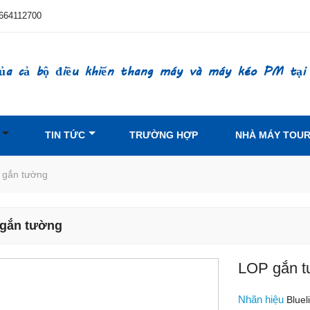
664112700
ủa cả bộ điều khiển thang máy và máy kéo PM tại
TIN TỨC
TRƯỜNG HỢP
NHÀ MÁY TOU
 gắn tường
gắn tường
LOP gắn 
Nhãn hiệu
Bluel