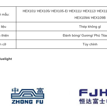
HEX101/ HEX105/ HEX105-E/ HEX111/ HEX112/ HEX11
i mẫu:
HEX109A/ HEX109B
 liệu
Thép không gỉ
 thiện
Đánh bóng/ Gương/ Phủ Tita
h cỡ
Tùy chỉnh
luelight