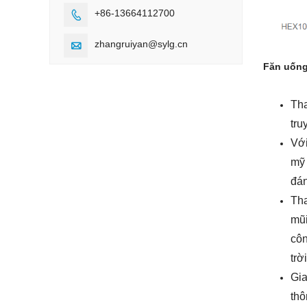
+86-13664112700

zhangruiyan@sylg.cn

F
ăn uốn
Tha
tru
Với
mỹ 
đán
Th
mũi
côn
trờ
Gia
thô