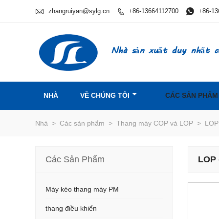

zhangruiyan@sylg.cn
+86-13664112700

+86-13

Nhà sản xuất duy nhất c
NHÀ
VỀ CHÚNG TÔI
CÁC SẢN PHẨM
Nhà
>
Các sản phẩm
>
Thang máy COP và LOP
>
LOP
Các Sản Phẩm
LOP 
Máy kéo thang máy PM
thang điều khiển