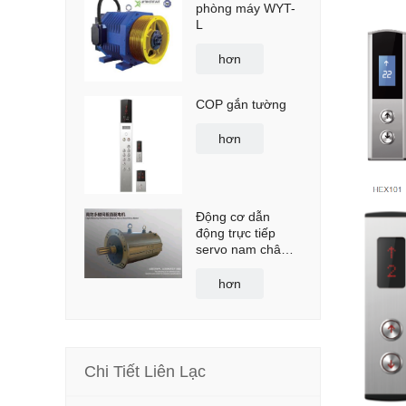
phòng máy WYT-
L
hơn
COP gắn tường
hơn
Động cơ dẫn
động trực tiếp
servo nam châm
vĩnh cửu hiệu suất
cao làm mát bằng
hơn
nước/dầu BLM
Chi Tiết Liên Lạc