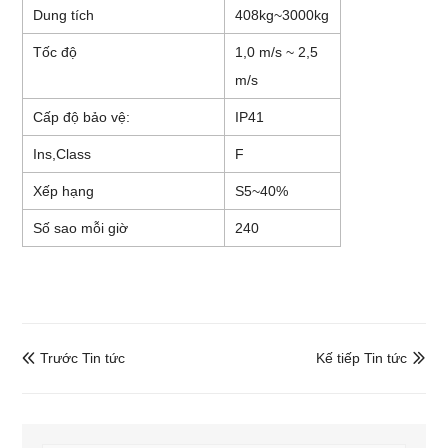
Dung tích
408kg~3000kg
Tốc độ
1,0 m/s ~ 2,5
m/s
Cấp độ bảo vệ:
IP41
Ins,Class
F
Xếp hạng
S5~40%
Số sao mỗi giờ
240
Trước Tin tức
Kế tiếp Tin tức

