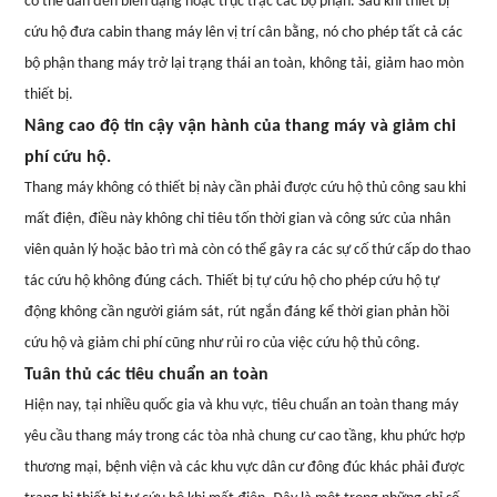
có thể dẫn đến biến dạng hoặc trục trặc các bộ phận. Sau khi thiết bị
cứu hộ đưa cabin thang máy lên vị trí cân bằng, nó cho phép tất cả các
bộ phận thang máy trở lại trạng thái an toàn, không tải, giảm hao mòn
thiết bị.
Nâng cao độ tin cậy vận hành của thang máy và giảm chi
phí cứu hộ.
Thang máy không có thiết bị này cần phải được cứu hộ thủ công sau khi
mất điện, điều này không chỉ tiêu tốn thời gian và công sức của nhân
viên quản lý hoặc bảo trì mà còn có thể gây ra các sự cố thứ cấp do thao
tác cứu hộ không đúng cách. Thiết bị tự cứu hộ cho phép cứu hộ tự
động không cần người giám sát, rút ​​ngắn đáng kể thời gian phản hồi
cứu hộ và giảm chi phí cũng như rủi ro của việc cứu hộ thủ công.
Tuân thủ các tiêu chuẩn an toàn
Hiện nay, tại nhiều quốc gia và khu vực, tiêu chuẩn an toàn thang máy
yêu cầu thang máy trong các tòa nhà chung cư cao tầng, khu phức hợp
thương mại, bệnh viện và các khu vực dân cư đông đúc khác phải được