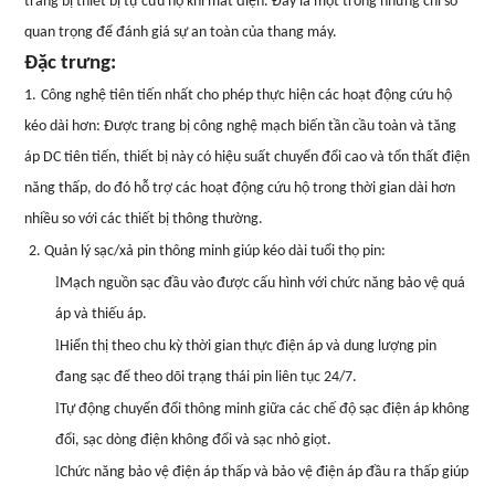
trang bị thiết bị tự cứu hộ khi mất điện. Đây là một trong những chỉ số
quan trọng để đánh giá sự an toàn của thang máy.
Đặc trưng
:
1.
Công nghệ tiên tiến nhất cho phép thực hiện các hoạt động cứu hộ
kéo dài hơn: Được trang bị công nghệ mạch biến tần cầu toàn và tăng
áp DC tiên tiến, thiết bị này có hiệu suất chuyển đổi cao và tổn thất điện
năng thấp, do đó hỗ trợ các hoạt động cứu hộ trong thời gian dài hơn
nhiều so với các thiết bị thông thường.
2. Quản lý sạc/xả pin thông minh giúp kéo dài tuổi thọ pin:
l
Mạch nguồn sạc đầu vào được cấu hình với chức năng bảo vệ quá
áp và thiếu áp.
l
Hiển thị theo chu kỳ thời gian thực điện áp và dung lượng pin
đang sạc để theo dõi trạng thái pin liên tục 24/7.
l
Tự động chuyển đổi thông minh giữa các chế độ sạc điện áp không
đổi, sạc dòng điện không đổi và sạc nhỏ giọt.
l
Chức năng bảo vệ điện áp thấp và bảo vệ điện áp đầu ra thấp giúp