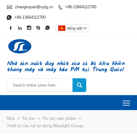

zhangruiyan@sylg.cn
+86-13664112700


+86-13664112700





tiếng việt

Nhà sản xuất duy nhất của cả bộ điều khiển
thang máy và máy kéo PM tại Trung Quốc!

To
Nhà
>
Tin tức
>
Tin tức sản phẩm
>
Thiết bị cứu hộ tự động Bluelight Group